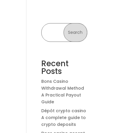
Search
Recent
Posts
Bons Casino
Withdrawal Method
A Practical Payout
Guide
Dépôt crypto casino
A complete guide to
crypto deposits