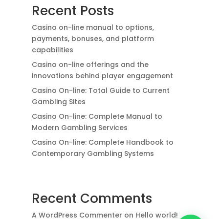
Recent Posts
Casino on-line manual to options,
payments, bonuses, and platform
capabilities
Casino on-line offerings and the
innovations behind player engagement
Casino On-line: Total Guide to Current
Gambling Sites
Casino On-line: Complete Manual to
Modern Gambling Services
Casino On-line: Complete Handbook to
Contemporary Gambling Systems
Recent Comments
A WordPress Commenter
on
Hello world!