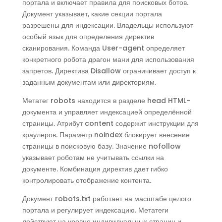
портала и включает правила для поисковых ботов.
Документ указывает, какие секции портала
разрешены для индексации. Владельцы используют
особый язык для определения директив
сканирования. Команда User-agent определяет
конкретного робота драгон мани для использования
запретов. Директива Disallow ограничивает доступ к
заданным документам или директориям.
Метатег robots находится в разделе head HTML-
документа и управляет индексацией определённой
страницы. Атрибут content содержит инструкции для
краулеров. Параметр noindex блокирует внесение
страницы в поисковую базу. Значение nofollow
указывает роботам не учитывать ссылки на
документе. Комбинация директив дает гибко
контролировать отображение контента.
Документ robots.txt работает на масштабе целого
портала и регулирует индексацию. Метатеги
действуют на уровне индивидуальных страниц и