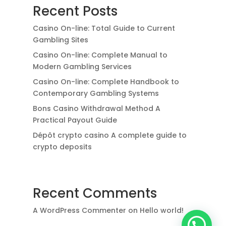
Recent Posts
Casino On-line: Total Guide to Current
Gambling Sites
Casino On-line: Complete Manual to
Modern Gambling Services
Casino On-line: Complete Handbook to
Contemporary Gambling Systems
Bons Casino Withdrawal Method A
Practical Payout Guide
Dépôt crypto casino A complete guide to
crypto deposits
Recent Comments
A WordPress Commenter
on
Hello world!