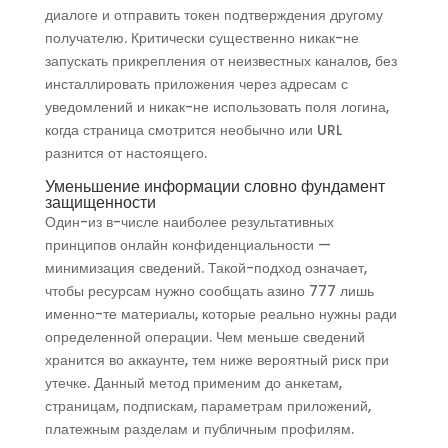
диалоге и отправить токен подтверждения другому
получателю. Критически существенно никак-не
запускать прикрепления от неизвестных каналов, без
инсталлировать приложения через адресам с
уведомлений и никак-не использовать поля логина,
когда страница смотрится необычно или URL
разнится от настоящего.
Уменьшение информации словно фундамент
защищенности
Один-из в-числе наиболее результативных
принципов онлайн конфиденциальности —
минимизация сведений. Такой-подход означает,
чтобы ресурсам нужно сообщать азино 777 лишь
именно-те материалы, которые реально нужны ради
определенной операции. Чем меньше сведений
хранится во аккаунте, тем ниже вероятный риск при
утечке. Данный метод применим до анкетам,
страницам, подпискам, параметрам приложений,
платежным разделам и публичным профилям.