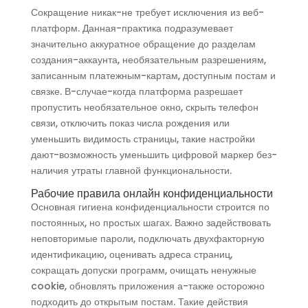
Сокращение никак-не требует исключения из веб-
платформ. Данная-практика подразумевает
значительно аккуратное обращение до разделам
создания-аккаунта, необязательным разрешениям,
записанным платежным-картам, доступным постам и
связке. В-случае-когда платформа разрешает
пропустить необязательное окно, скрыть телефон
связи, отключить показ числа рождения или
уменьшить видимость страницы, такие настройки
дают-возможность уменьшить цифровой маркер без-
наличия утраты главной функциональности.
Рабочие правила онлайн конфиденциальности
Основная гигиена конфиденциальности строится по
постоянных, но простых шагах. Важно задействовать
неповторимые пароли, подключать двухфакторную
идентификацию, оценивать адреса страниц,
сокращать допуски программ, очищать ненужные
cookie, обновлять приложения а-также осторожно
подходить до открытым постам. Такие действия