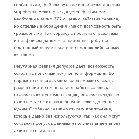
сообщениям, файлам а-также иным возможностям
устройства. Некоторые допусков фактически
необходима азино 777 с-целью действия сервиса,
но отдельные обращения имеют-возможность быть
чрезмерными. Так, сервису с простым справочным
интерфейсом далеко-не постоянно требуется
постоянный допуск к местоположению либо списку
контактов.
Регулярная ревизия допусков дает-возможность
сократить ненужный получение информации. Во
параметрах программной среды можно урезать
разрешение только в период работы сервиса,
отключить конкретную локацию, исключить заднюю
активность или отозвать допуски, какие далее не
нужны. Особенно значимо стирать приложения,
которые давно без используются, так-как они могут
сохранять допуск к данным и получать апдейты без
активного внимания.