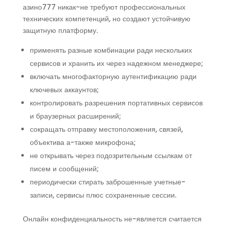
азино777 никак-не требуют профессиональных
технических компетенций, но создают устойчивую
защитную платформу.
применять разные комбинации ради нескольких
сервисов и хранить их через надежном менеджере;
включать многофакторную аутентификацию ради
ключевых аккаунтов;
контролировать разрешения портативных сервисов
и браузерных расширений;
сокращать отправку местоположения, связей,
объектива а-также микрофона;
не открывать через подозрительным ссылкам от
писем и сообщений;
периодически стирать заброшенные учетные-
записи, сервисы плюс сохраненные сессии.
Онлайн конфиденциальность не-является считается