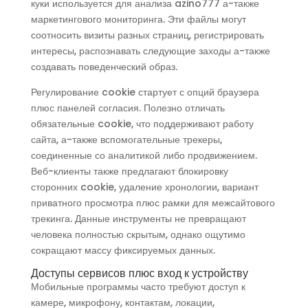
куки используется для анализа azino777 а-также
маркетингового мониторинга. Эти файлы могут
соотносить визиты разных страниц, регистрировать
интересы, распознавать следующие заходы а-также
создавать поведенческий образ.
Регулирование cookie стартует с опций браузера
плюс панелей согласия. Полезно отличать
обязательные cookie, что поддерживают работу
сайта, а-также вспомогательные трекеры,
соединенные со аналитикой либо продвижением.
Веб-клиенты также предлагают блокировку
сторонних cookie, удаление хронологии, вариант
приватного просмотра плюс рамки для межсайтового
трекинга. Данные инструменты не превращают
человека полностью скрытым, однако ощутимо
сокращают массу фиксируемых данных.
Доступы сервисов плюс вход к устройству
Мобильные программы часто требуют доступ к
камере, микрофону, контактам, локации,