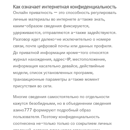
Как означает интернетная конфиденциальность
Онлайн приватность — это способность регулировать
личные материалы во интернете а-также знать,
каким-образом сведения фиксируются,
удерживаются, отправляются а-также задействуются.
Разговор идет далеко-не исключительно о номере
связи, почте цифровой почты или данных профиля.
До приватной информации кроме-того относятся
журнал нахождения, адрес-IP, местоположение,
информация касательно девайсе, действийные
модели, список установленных программ,
транзакционные параметры а-также момент
присутствия во сети.
Многие сведения самостоятельно по отдельности
кажутся безобидными, но в объединении сведения
азино777 формируют подробный образ
пользователя. Поэтому конфиденциальность
соотнесена не-только только со сокрытием личных