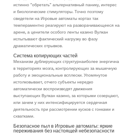
истинно “обретать” альтернативный панику, интерес
и биологические стимуляторы. Точно поэтому
свидетели на Игровые автоматы кортах так
темпераментно реагируют на разворачивающееся на
арене, а ценители особого ленты казино Вулкан
испытывают фактический нагрузку во фазу
драматических отрывков.
Система копирующих частей
Механизм дублирующих структурнаиболее энергична
в территориях мозга, контролирующих за мышечную
работу и эмоциональные всплески. Упомянутое
истолковывает, отчего субъекты нередко
автоматически воспроизводят движения
выступающих Вулкан казино, за которыми созерцают,
или зачем у них интенсифицируется сердечная
деятельность при рассмотрении кусков с гонками и
схватками.
Безопасное пыл в Игровые автоматы: яркие
переживания без настоящей небезопасности