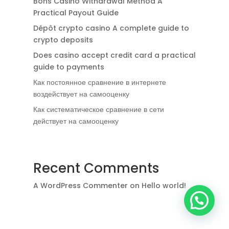
Bons Casino Withdrawal Method A
Practical Payout Guide
Dépôt crypto casino A complete guide to
crypto deposits
Does casino accept credit card a practical
guide to payments
Как постоянное сравнение в интернете
воздействует на самооценку
Как систематическое сравнение в сети
действует на самооценку
Recent Comments
A WordPress Commenter
on
Hello world!