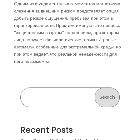
Одним из фундаментальных моментов магнетизма
слежения за внешним риском представляет опция
добыть резкие ощущения, пребывая при этом в
гарантированности. Практики именуют это процесс
“защищенным азартом” положением, при котором
лицо получает физиологические отзывы Игровые
автоматы, особенные для экстремальной среды, но
при этом ведает, что реальной ненадежности для
него невозможна.
Search
Recent Posts