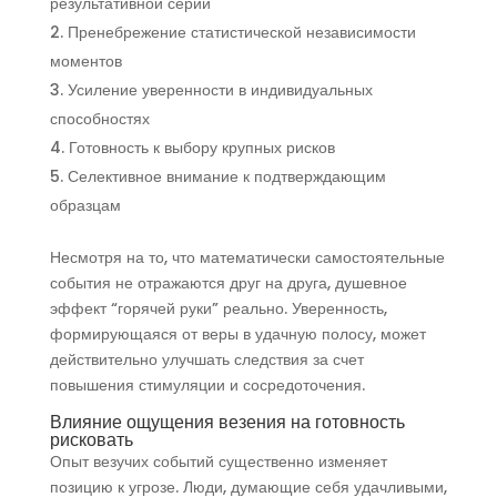
результативной серии
Пренебрежение статистической независимости
моментов
Усиление уверенности в индивидуальных
способностях
Готовность к выбору крупных рисков
Селективное внимание к подтверждающим
образцам
Несмотря на то, что математически самостоятельные
события не отражаются друг на друга, душевное
эффект “горячей руки” реально. Уверенность,
формирующаяся от веры в удачную полосу, может
действительно улучшать следствия за счет
повышения стимуляции и сосредоточения.
Влияние ощущения везения на готовность
рисковать
Опыт везучих событий существенно изменяет
позицию к угрозе. Люди, думающие себя удачливыми,