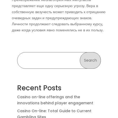
представляет еще одну серьезную угрозу. Вера в
собственную везучесть может приводить к отрицанию
очевидных задач и предупреждающих знаков.
Личности продолжают следовать выбранному курсу,
даже когда условия явно поменялись не в их пользу.
Search
Recent Posts
Casino on-line offerings and the
innovations behind player engagement
Casino On-line: Total Guide to Current
Gambling Sites