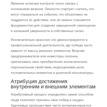
Явление иллюзии контроля тесно связан с
осознанием везения. Личности стартуют считать, что
могут отражаться на события, что объективно не
поддаются их действию. пин ап казино становится
фундаментом для создания завышенной самооценки
и излишней уверенности в собственных силах.
Исключительно красочно это демонстрируется в
профессиональной деятельности, где победа часто
зависит от массы внешних элементов. Везучие
предприниматели или инвесторы склонны
приписывать свои приобретения исключительно
персональным свойствам, недооценивая роль
положительных моментов и рыночной конъюнктуры.
Атрибуция достижения
внутренним и внешним элементам
Атрибутивный процесс определяет, каким способом
люди поясняют причины свои побед и неудач.
Удачливые происшествия часто интерпретируются