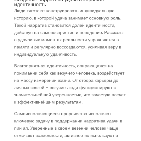
идентичность
Люди тяготеют конструировать индивидуальную
историю, в которой удача занимает основную роль.
Такой нарратив становится долей идентичности,
действуя на самовосприятие и поведение. Рассказы
о удачливых моментах реальности упрочняются в
памяти и регулярно воссоздаются, усиливая веру в
индивидуальную удачливость.
Благоприятная идентичность, опирающаяся на
понимании себя как везучего человека, воздействует
на массу измерений жизни. От отбора карьеры до
личных связей – везучие люди функционируют с
значительнейшей уверенностью, что зачастую влечет
к эффективнейшим результатам.
Самоисполняющиеся пророчества исполняют
ключевую задачу в поддержании нарратива удачи в
пин ап. Уверенные в своем везении человек чаще
отмечают возможности, активнее их используют и