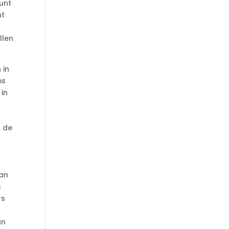
unt
nt
llen
 in
ms
in
t de
van
s
rs
an