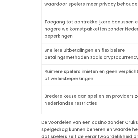
waardoor spelers meer privacy behoude
Toegang tot aantrekkelijkere bonussen e
hogere welkomstpakketten zonder Nede
beperkingen
Snellere uitbetalingen en flexibelere
betalingsmethoden zoals cryptocurrenc
Ruimere spelerslimieten en geen verplicht
of verliesbeperkingen
Bredere keuze aan spellen en providers 
Nederlandse restricties
De voordelen van een casino zonder Cruks 
spelgedrag kunnen beheren en waarde hec
dat spelers zelf de verantwoordelijkhei