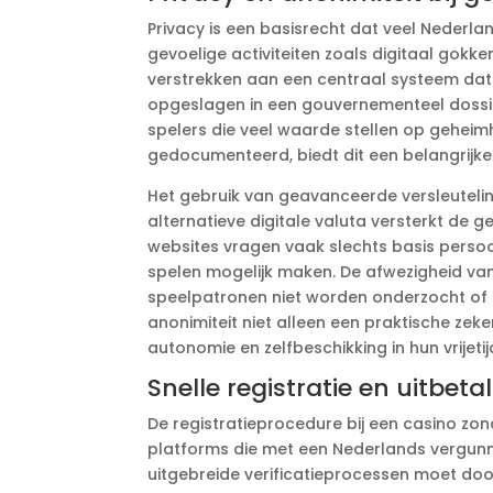
Privacy is een basisrecht dat veel Nederl
gevoelige activiteiten zoals digitaal gokke
verstrekken aan een centraal systeem dat je
opgeslagen in een gouvernementeel dossi
spelers die veel waarde stellen op gehe
gedocumenteerd, biedt dit een belangrijk
Het gebruik van geavanceerde versleutelin
alternatieve digitale valuta versterkt de 
websites vragen vaak slechts basis pers
spelen mogelijk maken. De afwezigheid van
speelpatronen niet worden onderzocht of 
anonimiteit niet alleen een praktische zeke
autonomie en zelfbeschikking in hun vrijeti
Snelle registratie en uitbeta
De registratieprocedure bij een casino zon
platforms die met een Nederlands vergunni
uitgebreide verificatieprocessen moet door