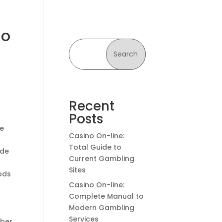
no
Search
Recent
Posts
ie
Casino On-line:
Total Guide to
 de
Current Gambling
r
Sites
ods
Casino On-line:
Complete Manual to
Modern Gambling
Services
ober