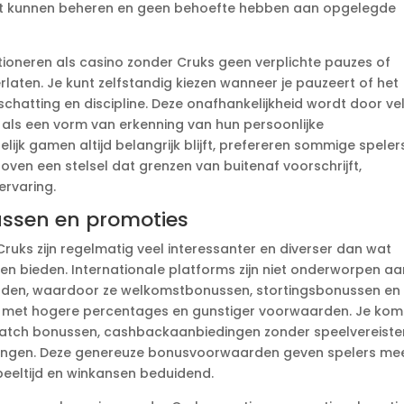
get kunnen beheren en geen behoefte hebben aan opgelegde
ioneren als casino zonder Cruks geen verplichte pauzes of
verlaten. Je kunt zelfstandig kiezen wanneer je pauzeert of het
schatting en discipline. Deze onafhankelijkheid wordt door ve
ls een vorm van erkenning van hun persoonlijke
ijk gamen altijd belangrijk blijft, prefereren sommige speler
boven een stelsel dat grenzen van buitenaf voorschrijft,
ervaring.
ussen en promoties
ruks zijn regelmatig veel interessanter en diverser dan wat
n bieden. Internationale platforms zijn niet onderworpen aa
gelden, waardoor ze welkomstbonussen, stortingsbonussen en
 met hogere percentages en gunstiger voorwaarden. Je kom
atch bonussen, cashbackaanbiedingen zonder speelvereiste
ningen. Deze genereuze bonusvoorwaarden geven spelers me
peeltijd en winkansen beduidend.